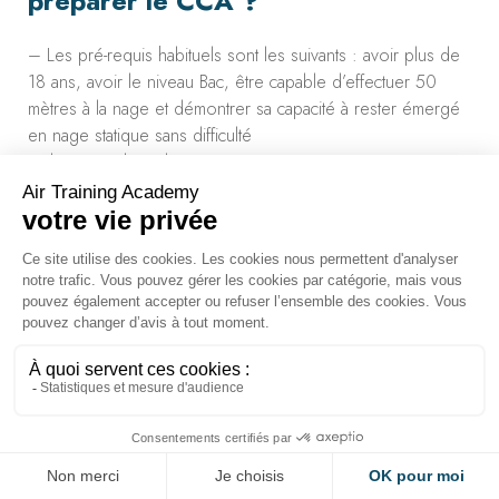
préparer le CCA ?
– Les pré-requis habituels sont les suivants : avoir plus de
18 ans, avoir le niveau Bac, être capable d’effectuer 50
mètres à la nage et démontrer sa capacité à rester émergé
en nage statique sans difficulté
– Il n’y pas d’âge limite
3. Comment se déroule la
formation au CCA?
La formation se compose de deux parties :
– Une partie théorique (18 jours) qui couvre 9 modules
(dont : sureté, sécurité, secourisme, facteurs humains,
gestion des passagers,…), sanctionnée par un examen sur
ordinateur, sous forme de QCM, auquel il faut donner plus
de 75% de bonnes réponses
– Une fois la Théorie validée, vous ferez le stage Pratique
(7 jours), sanctionné par l’examen Pratique qui a lieu au