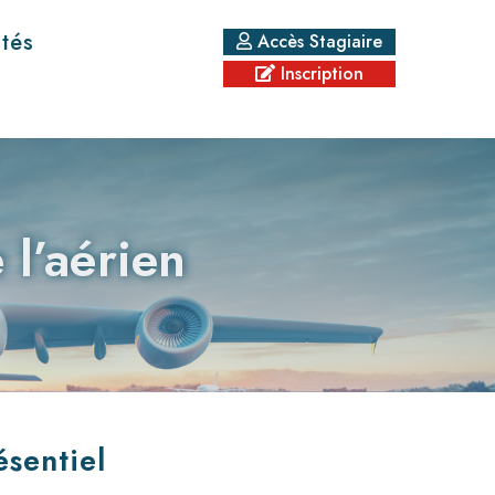
ités
Accès Stagiaire
Inscription
 l’aérien
ésentiel